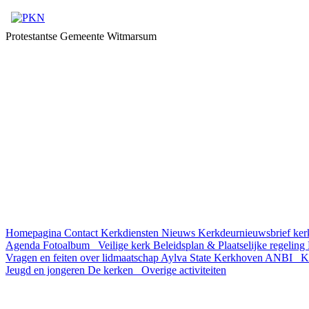
Protestantse Gemeente Witmarsum
Homepagina
Contact
Kerkdiensten
Nieuws
Kerkdeurnieuwsbrief
ker
Agenda
Fotoalbum
Veilige kerk
Beleidsplan & Plaatselijke regeling
Vragen en feiten over lidmaatschap
Aylva State
Kerkhoven
ANBI
Ke
Jeugd en jongeren
De kerken
Overige activiteiten