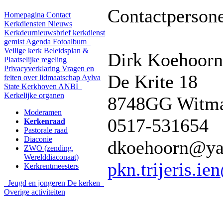
Contactperson
Homepagina
Contact
Kerkdiensten
Nieuws
Kerkdeurnieuwsbrief
kerkdienst
gemist
Agenda
Fotoalbum
Veilige kerk
Beleidsplan &
Dirk Koehoorn 
Plaatselijke regeling
Privacyverklaring
Vragen en
De Krite 18
feiten over lidmaatschap
Aylva
State
Kerkhoven
ANBI
Kerkelijke organen
8748GG Witm
Moderamen
0517-531654
Kerkenraad
Pastorale raad
Diaconie
dkoehoorn@ya
ZWO (zending,
Werelddiaconaat)
pkn.trijeris.i
Kerkrentmeesters
Jeugd en jongeren
De kerken
Overige activiteiten