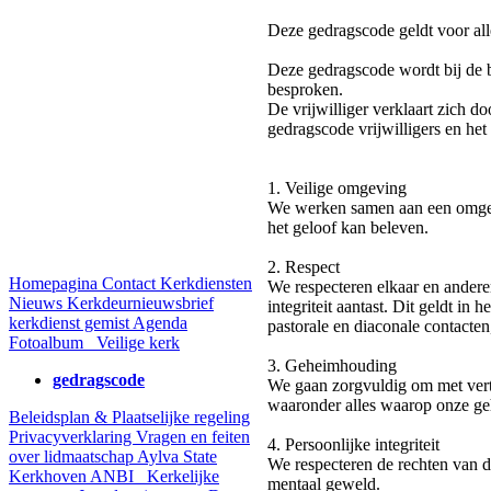
Deze gedragscode geldt voor alle
Deze gedragscode wordt bij de b
besproken.
De vrijwilliger verklaart zich d
gedragscode vrijwilligers en het
1. Veilige omgeving
We werken samen aan een omgevin
het geloof kan beleven.
2. Respect
Homepagina
Contact
Kerkdiensten
We respecteren elkaar en andere
Nieuws
Kerkdeurnieuwsbrief
integriteit aantast. Dit geldt in
kerkdienst gemist
Agenda
pastorale en diaconale contacte
Fotoalbum
Veilige kerk
3. Geheimhouding
gedragscode
We gaan zorgvuldig om met vert
waaronder alles waarop onze ge
Beleidsplan & Plaatselijke regeling
Privacyverklaring
Vragen en feiten
4. Persoonlijke integriteit
over lidmaatschap
Aylva State
We respecteren de rechten van 
Kerkhoven
ANBI
Kerkelijke
mentaal geweld.