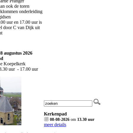
artie Pranger
an ook de toren
klommen onderleiding
gidsen
00 uur en 17.00 uur is
el door C van Dijk uit
ht
8 augustus 2026
ad
De Koepelkerk
13.30 uur - 17.00 uur
Kerkenpad
08-08-2026
om
13.30 uur
meer details