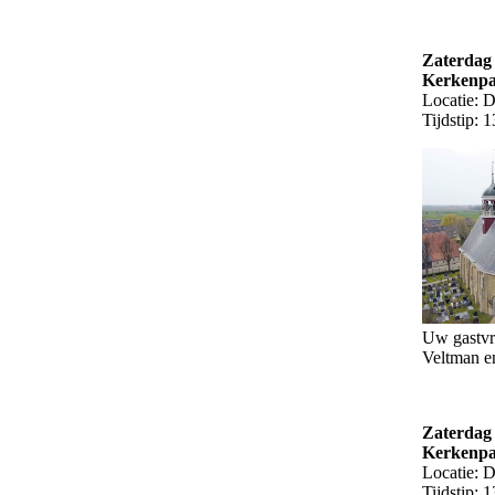
Zaterdag 
Kerkenp
Locatie: 
Tijdstip: 
Uw gastvr
Veltman e
Zaterdag 
Kerkenp
Locatie: 
Tijdstip: 