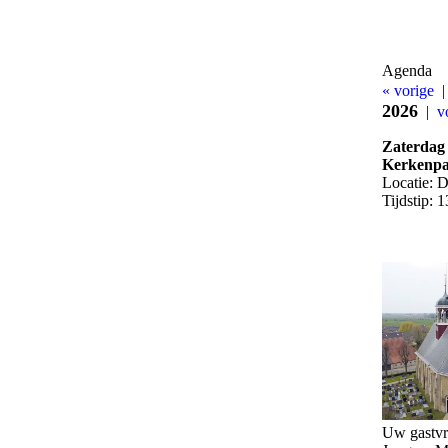
Agenda
« vorige
2026
|
v
Zaterdag 
Kerkenp
Locatie: 
Tijdstip: 
Uw gastvr