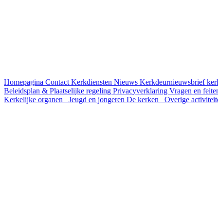
Homepagina
Contact
Kerkdiensten
Nieuws
Kerkdeurnieuwsbrief
ker
Beleidsplan & Plaatselijke regeling
Privacyverklaring
Vragen en feite
Kerkelijke organen
Jeugd en jongeren
De kerken
Overige activitei