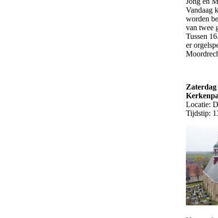
Jong en M
Vandaag k
worden be
van twee 
Tussen 16.
er orgelsp
Moordrec
Zaterdag 
Kerkenp
Locatie: 
Tijdstip: 