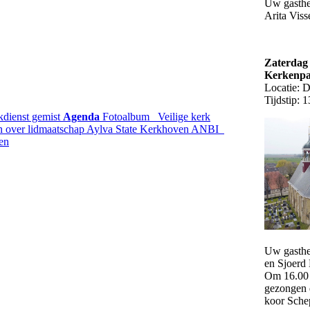
Uw gasthe
Arita Viss
Zaterdag 
Kerkenp
Locatie: 
Tijdstip: 
kdienst gemist
Agenda
Fotoalbum
Veilige kerk
n over lidmaatschap
Aylva State
Kerkhoven
ANBI
ten
Uw gasthe
en Sjoer
Om 16.00 
gezongen 
koor Sche