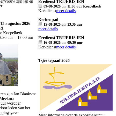
er/vrouw zijn jan en
Eredienst TRIJERIS IEN
er
09-08-2026
om
11.00 uur Koepelkerk
Kerkdienst
meer details
Kerkenpad
15 augustus 2026
15-08-2026
om
13.30 uur
ad
meer details
De Koepelkerk
13.30 uur - 17.00 uur
Eredienst TRIJERIS IEN
16-08-2026
om
09:30 uur
Kerkdienst
meer details
Tsjerkepaad 2026
ren zijn Jan Blanksma
d Meekma
uur wordt er
door leden van het
ppingsgave
Meer informatie over de expositie kunt u