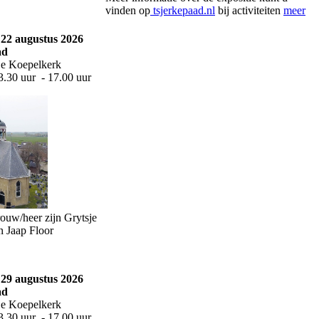
vinden op
tsjerkepaad.nl
bij activiteiten
meer
22 augustus 2026
ad
De Koepelkerk
13.30 uur - 17.00 uur
ouw/heer zijn Grytsje
n Jaap Floor
29 augustus 2026
ad
De Koepelkerk
13.30 uur - 17.00 uur