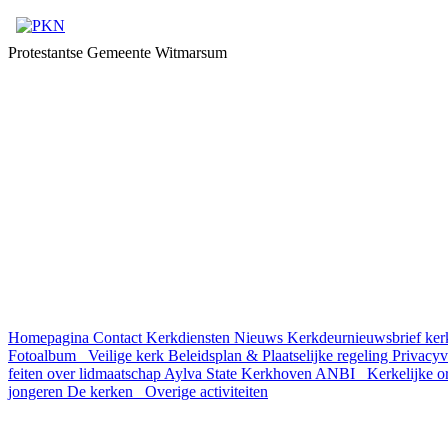
Protestantse Gemeente Witmarsum
Homepagina
Contact
Kerkdiensten
Nieuws
Kerkdeurnieuwsbrief
ker
Fotoalbum
Veilige kerk
Beleidsplan & Plaatselijke regeling
Privacyv
feiten over lidmaatschap
Aylva State
Kerkhoven
ANBI
Kerkelijke 
jongeren
De kerken
Overige activiteiten