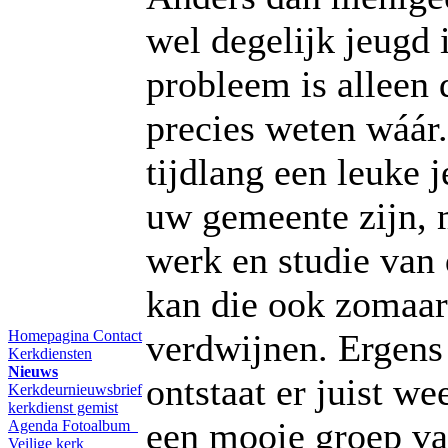
wel degelijk jeugd 
probleem is alleen 
precies weten wáár.
tijdlang een leuke 
uw gemeente zijn, 
werk en studie van
kan die ook zomaa
Homepagina
Contact
verdwijnen. Ergens
Kerkdiensten
Nieuws
ontstaat er juist w
Kerkdeurnieuwsbrief
kerkdienst gemist
een mooie groep va
Agenda
Fotoalbum
Veilige kerk