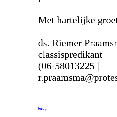
Met hartelijke groet
ds. Riemer Praams
classispredikant
(06-58013225 |
r.praamsma@protest
terug