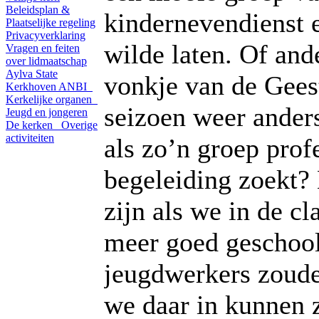
Beleidsplan &
kindernevendienst e
Plaatselijke regeling
Privacyverklaring
wilde laten. Of ande
Vragen en feiten
over lidmaatschap
Aylva State
vonkje van de Geest
Kerkhoven
ANBI
Kerkelijke organen
seizoen weer ander
Jeugd en jongeren
De kerken
Overige
activiteiten
als zo’n groep prof
begeleiding zoekt?
zijn als we in de cl
meer goed geschoo
jeugdwerkers zoude
we daar in kunnen 