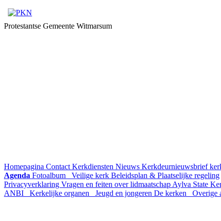
Protestantse Gemeente Witmarsum
Homepagina
Contact
Kerkdiensten
Nieuws
Kerkdeurnieuwsbrief
ker
Agenda
Fotoalbum
Veilige kerk
Beleidsplan & Plaatselijke regeling
Privacyverklaring
Vragen en feiten over lidmaatschap
Aylva State
Ke
ANBI
Kerkelijke organen
Jeugd en jongeren
De kerken
Overige a