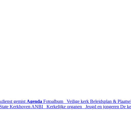
kdienst gemist
Agenda
Fotoalbum
Veilige kerk
Beleidsplan & Plaatsel
State
Kerkhoven
ANBI
Kerkelijke organen
Jeugd en jongeren
De k