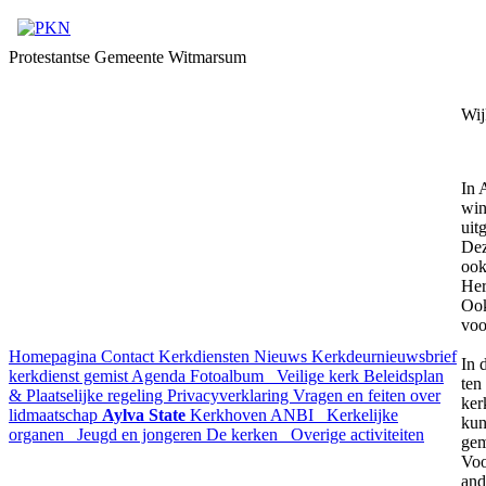
Protestantse Gemeente Witmarsum
Wij
In 
win
uit
Dez
ook
Her
Ook
voo
Homepagina
Contact
Kerkdiensten
Nieuws
Kerkdeurnieuwsbrief
In 
kerkdienst gemist
Agenda
Fotoalbum
Veilige kerk
Beleidsplan
ten
& Plaatselijke regeling
Privacyverklaring
Vragen en feiten over
ker
lidmaatschap
Aylva State
Kerkhoven
ANBI
Kerkelijke
kun
organen
Jeugd en jongeren
De kerken
Overige activiteiten
gem
Voo
and