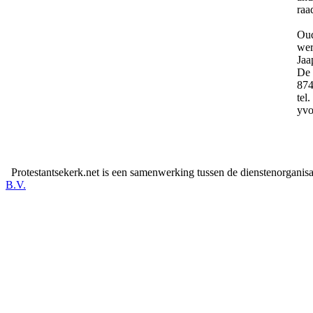
raa
Oud
wer
Jaa
De 
87
tel
yvo
Protestantsekerk.net is een samenwerking tussen de dienstenorganis
B.V.