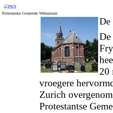
Protestantse Gemeente Witmarsum
De 
De 
Fry
hee
20 
vroegere hervorm
Zurich overgenom
Protestantse Geme