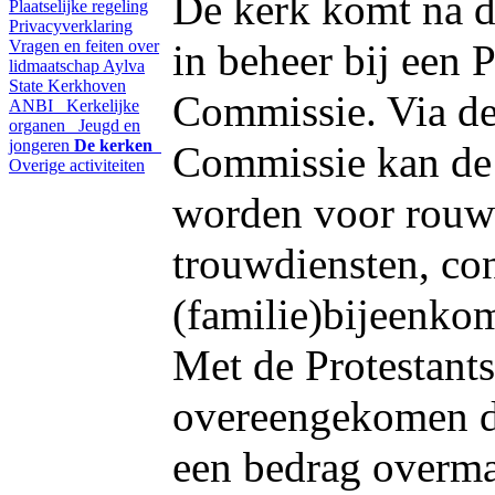
De kerk komt na d
Plaatselijke regeling
Privacyverklaring
Vragen en feiten over
in beheer bij een P
lidmaatschap
Aylva
State
Kerkhoven
Commissie. Via de 
ANBI
Kerkelijke
organen
Jeugd en
jongeren
De kerken
Commissie kan de
Overige activiteiten
worden voor rouw
trouwdiensten, co
(familie)­bijeenko
Met de Protestant
overeengekomen da
een bedrag overma