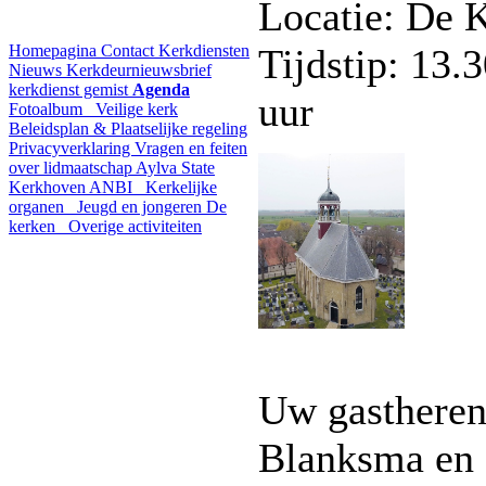
Locatie: De 
Homepagina
Contact
Kerkdiensten
Tijdstip: 13.
Nieuws
Kerkdeurnieuwsbrief
kerkdienst gemist
Agenda
uur
Fotoalbum
Veilige kerk
Beleidsplan & Plaatselijke regeling
Privacyverklaring
Vragen en feiten
over lidmaatschap
Aylva State
Kerkhoven
ANBI
Kerkelijke
organen
Jeugd en jongeren
De
kerken
Overige activiteiten
Uw gastheren
Blanksma en 