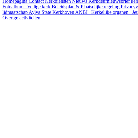
Homepagina
Contact
Kerkdiensten
Nieuws
Kerkdeurnieuwsbrief
ker
Fotoalbum
Veilige kerk
Beleidsplan & Plaatselijke regeling
Privacyv
lidmaatschap
Aylva State
Kerkhoven
ANBI
Kerkelijke organen
Jeu
Overige activiteiten