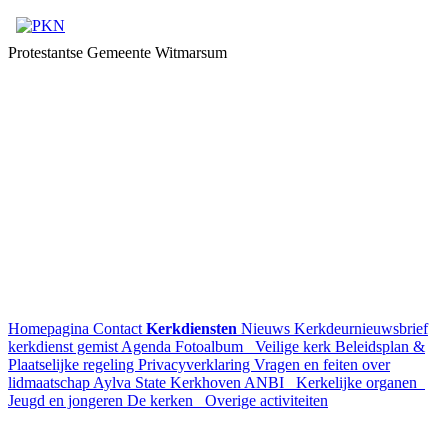
Protestantse Gemeente Witmarsum
Homepagina
Contact
Kerkdiensten
Nieuws
Kerkdeurnieuwsbrief
kerkdienst gemist
Agenda
Fotoalbum
Veilige kerk
Beleidsplan &
Plaatselijke regeling
Privacyverklaring
Vragen en feiten over
lidmaatschap
Aylva State
Kerkhoven
ANBI
Kerkelijke organen
Jeugd en jongeren
De kerken
Overige activiteiten